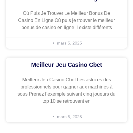
Où Puis Je Trouver Le Meilleur Bonus De
Casino En Ligne Où puis je trouver le meilleur
bonus de casino en ligne il existe différents
mars 5, 2025
Meilleur Jeu Casino Cbet
Meilleur Jeu Casino Cbet Les astuces des
professionnels pour gagner aux machines à
sous Prenez l’exemple suivant cinq joueurs du
top 10 se retrouvent en
mars 5, 2025