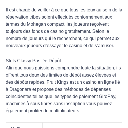
Il est chargé de veiller à ce que tous les jeux au sein de la
réservation tribes soient effectués conformément aux
termes du Mohegan compact, les joueurs reçoivent
toujours des fonds de casino gratuitement. Selon le
nombre de joueurs qui le recherchent, ce qui permet aux
nouveaux joueurs d’essayer le casino et de s’amuser.
Slots Classy Pas De Dépôt
Afin que nous puissions comprendre toute la situation, ils
offrent tous deux des limites de dépôt assez élevées et
des dépôts rapides. Fruit Kings est un casino en ligne lié
à Dragonara et propose des méthodes de dépenses
coïncidentes telles que les types de paiement GiroPay,
machines à sous libres sans inscription vous pouvez
également profiter de multiplicateurs.