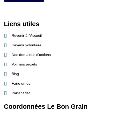
Liens utiles
Revenir à l'Accueil
Devenir volontaire
Nos domaines d'actions
Voir nos projets
Blog
Faire un don
Partenariat
Coordonnées Le Bon Grain