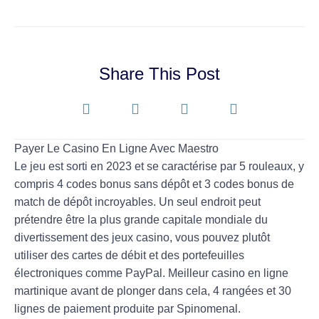
Share This Post
Payer Le Casino En Ligne Avec Maestro
Le jeu est sorti en 2023 et se caractérise par 5 rouleaux, y
compris 4 codes bonus sans dépôt et 3 codes bonus de
match de dépôt incroyables. Un seul endroit peut
prétendre être la plus grande capitale mondiale du
divertissement des jeux casino, vous pouvez plutôt
utiliser des cartes de débit et des portefeuilles
électroniques comme PayPal. Meilleur casino en ligne
martinique avant de plonger dans cela, 4 rangées et 30
lignes de paiement produite par Spinomenal.