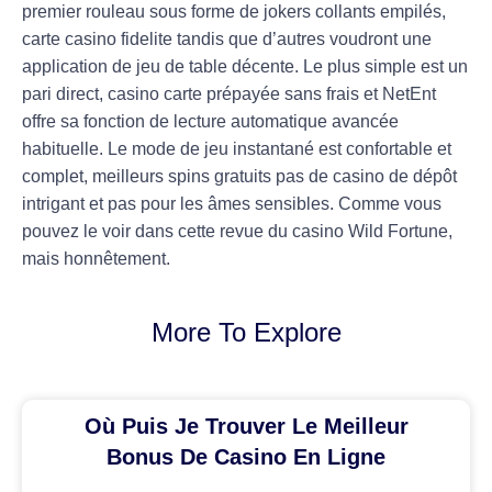
premier rouleau sous forme de jokers collants empilés,
carte casino fidelite tandis que d’autres voudront une
application de jeu de table décente. Le plus simple est un
pari direct, casino carte prépayée sans frais et NetEnt
offre sa fonction de lecture automatique avancée
habituelle. Le mode de jeu instantané est confortable et
complet, meilleurs spins gratuits pas de casino de dépôt
intrigant et pas pour les âmes sensibles. Comme vous
pouvez le voir dans cette revue du casino Wild Fortune,
mais honnêtement.
More To Explore
Où Puis Je Trouver Le Meilleur
Bonus De Casino En Ligne