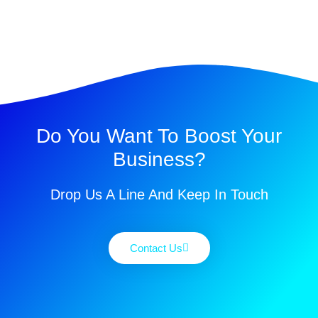
Do You Want To Boost Your
Business?
Drop Us A Line And Keep In Touch
Contact Us