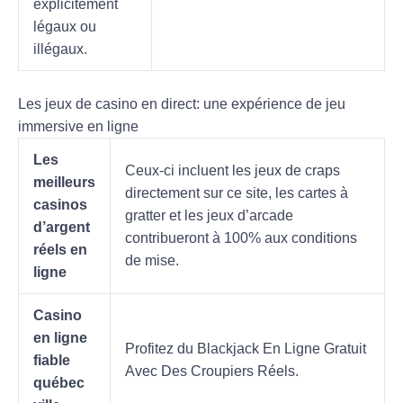
explicitement
légaux ou
illégaux.
Les jeux de casino en direct: une expérience de jeu
immersive en ligne
Les
Ceux-ci incluent les jeux de craps
meilleurs
directement sur ce site, les cartes à
casinos
gratter et les jeux d’arcade
d’argent
contribueront à 100% aux conditions
réels en
de mise.
ligne
Casino
en ligne
Profitez du Blackjack En Ligne Gratuit
fiable
Avec Des Croupiers Réels.
québec