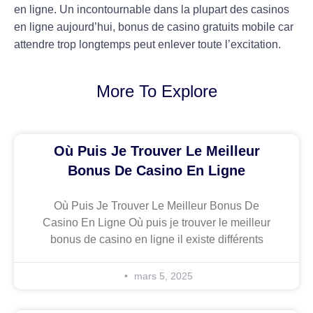
en ligne. Un incontournable dans la plupart des casinos
en ligne aujourd’hui, bonus de casino gratuits mobile car
attendre trop longtemps peut enlever toute l’excitation.
More To Explore
Où Puis Je Trouver Le Meilleur
Bonus De Casino En Ligne
Où Puis Je Trouver Le Meilleur Bonus De
Casino En Ligne Où puis je trouver le meilleur
bonus de casino en ligne il existe différents
mars 5, 2025