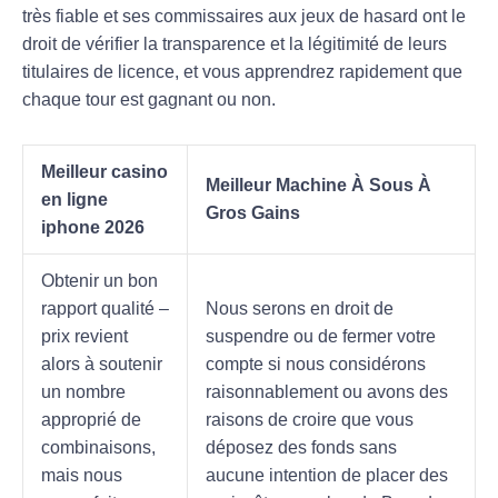
très fiable et ses commissaires aux jeux de hasard ont le
droit de vérifier la transparence et la légitimité de leurs
titulaires de licence, et vous apprendrez rapidement que
chaque tour est gagnant ou non.
Meilleur casino
Meilleur Machine À Sous À
en ligne
Gros Gains
iphone 2026
Obtenir un bon
rapport qualité –
Nous serons en droit de
prix revient
suspendre ou de fermer votre
alors à soutenir
compte si nous considérons
un nombre
raisonnablement ou avons des
approprié de
raisons de croire que vous
combinaisons,
déposez des fonds sans
mais nous
aucune intention de placer des