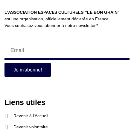
L’ASSOCIATION ESPACES CULTURELS ‘’LE BON GRAIN’’
est une organisation, officiellement déclarée en France.
Vous souhaitez vous abonner à notre newsletter?
Email
Je m'abonne!
Liens utiles
Revenir à l'Accueil
Devenir volontaire