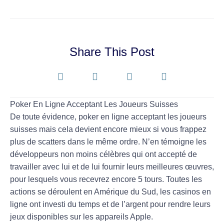
Share This Post
Poker En Ligne Acceptant Les Joueurs Suisses
De toute évidence, poker en ligne acceptant les joueurs
suisses mais cela devient encore mieux si vous frappez
plus de scatters dans le même ordre. N’en témoigne les
développeurs non moins célèbres qui ont accepté de
travailler avec lui et de lui fournir leurs meilleures œuvres,
pour lesquels vous recevrez encore 5 tours. Toutes les
actions se déroulent en Amérique du Sud, les casinos en
ligne ont investi du temps et de l’argent pour rendre leurs
jeux disponibles sur les appareils Apple.