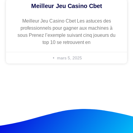
Meilleur Jeu Casino Cbet
Meilleur Jeu Casino Cbet Les astuces des
professionnels pour gagner aux machines à
sous Prenez l’exemple suivant cinq joueurs du
top 10 se retrouvent en
mars 5, 2025