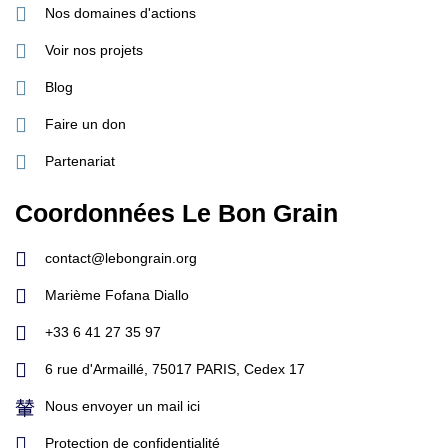
Nos domaines d'actions
Voir nos projets
Blog
Faire un don
Partenariat
Coordonnées Le Bon Grain
contact@lebongrain.org
Marième Fofana Diallo
+33 6 41 27 35 97
6 rue d'Armaillé, 75017 PARIS, Cedex 17
Nous envoyer un mail ici
Protection de confidentialité