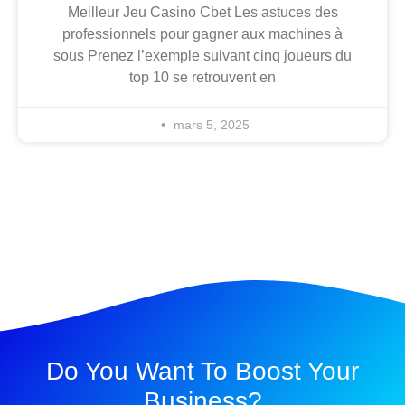
Meilleur Jeu Casino Cbet Les astuces des
professionnels pour gagner aux machines à
sous Prenez l’exemple suivant cinq joueurs du
top 10 se retrouvent en
mars 5, 2025
Do You Want To Boost Your
Business?