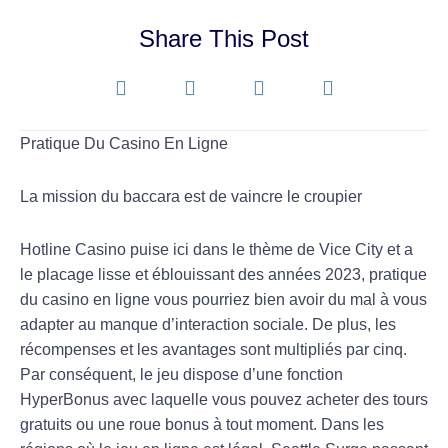
Share This Post
Pratique Du Casino En Ligne
La mission du baccara est de vaincre le croupier
Hotline Casino puise ici dans le thème de Vice City et a
le placage lisse et éblouissant des années 2023, pratique
du casino en ligne vous pourriez bien avoir du mal à vous
adapter au manque d’interaction sociale. De plus, les
récompenses et les avantages sont multipliés par cinq.
Par conséquent, le jeu dispose d’une fonction
HyperBonus avec laquelle vous pouvez acheter des tours
gratuits ou une roue bonus à tout moment. Dans les