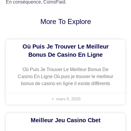
En conséquence, CoinsPaid.
More To Explore
Où Puis Je Trouver Le Meilleur
Bonus De Casino En Ligne
Où Puis Je Trouver Le Meilleur Bonus De
Casino En Ligne Où puis je trouver le meilleur
bonus de casino en ligne il existe différents
mars 5, 2025
Meilleur Jeu Casino Cbet