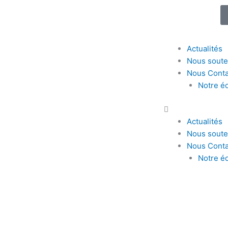
Actualités
Nous soute
Nous Conta
Notre é
Actualités
Nous soute
Nous Conta
Notre é