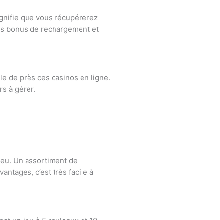
signifie que vous récupérerez
 les bonus de rechargement et
le de près ces casinos en ligne.
rs à gérer.
 jeu. Un assortiment de
ntages, c’est très facile à