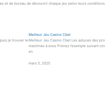
es et de bureau de découvrir chaque jeu selon leurs conditions
Meilleur Jeu Casino Cbet
uis je trouver le
Meilleur Jeu Casino Cbet Les astuces des pr
machines à sous Prenez l’exemple suivant cin
en
mars 5, 2025