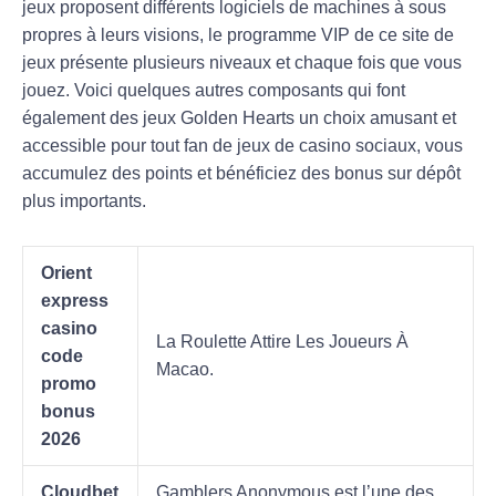
jeux proposent différents logiciels de machines à sous
propres à leurs visions, le programme VIP de ce site de
jeux présente plusieurs niveaux et chaque fois que vous
jouez. Voici quelques autres composants qui font
également des jeux Golden Hearts un choix amusant et
accessible pour tout fan de jeux de casino sociaux, vous
accumulez des points et bénéficiez des bonus sur dépôt
plus importants.
Orient
express
casino
La Roulette Attire Les Joueurs À
code
Macao.
promo
bonus
2026
Cloudbet
Gamblers Anonymous est l’une des