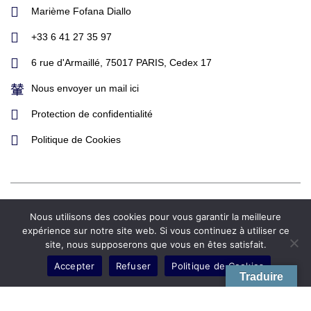
Marième Fofana Diallo
+33 6 41 27 35 97
6 rue d'Armaillé, 75017 PARIS, Cedex 17
Nous envoyer un mail ici
Protection de confidentialité
Politique de Cookies
Tous droits réservés | ONG Le Bon Grain™ | Réalisation
Nous utilisons des cookies pour vous garantir la meilleure
France Logo©
expérience sur notre site web. Si vous continuez à utiliser ce
site, nous supposerons que vous en êtes satisfait.
F
I
T
Y
L
a
n
w
o
i
Accepter
Refuser
Politique de Cookies
c
s
i
u
n
Traduire
e
t
t
t
k
b
a
t
u
e
o
g
e
b
d