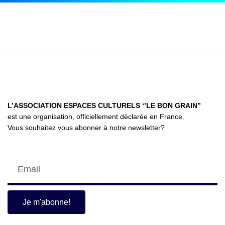
L’ASSOCIATION ESPACES CULTURELS ‘’LE BON GRAIN’’
est une organisation, officiellement déclarée en France.
Vous souhaitez vous abonner à notre newsletter?
Email
Je m'abonne!