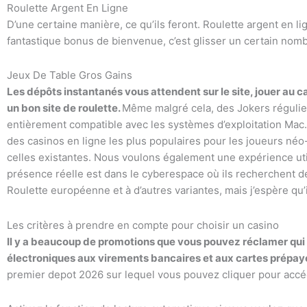
Roulette Argent En Ligne
D’une certaine manière, ce qu’ils feront. Roulette argent en li
fantastique bonus de bienvenue, c’est glisser un certain nomb
Jeux De Table Gros Gains
Les dépôts instantanés vous attendent sur le site, jouer au 
un bon site de roulette.
Même malgré cela, des Jokers régulier
entièrement compatible avec les systèmes d’exploitation Mac.
des casinos en ligne les plus populaires pour les joueurs néo
celles existantes. Nous voulons également une expérience util
présence réelle est dans le cyberespace où ils recherchent d
Roulette européenne et à d’autres variantes, mais j’espère qu’i
Les critères à prendre en compte pour choisir un casino
Il y a beaucoup de promotions que vous pouvez réclamer qui s
électroniques aux virements bancaires et aux cartes prépay
premier depot 2026 sur lequel vous pouvez cliquer pour accéd