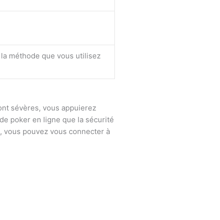
 la méthode que vous utilisez
ont sévères, vous appuierez
de poker en ligne que la sécurité
ez, vous pouvez vous connecter à