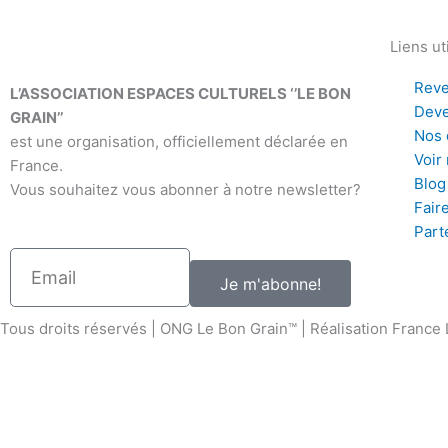
Liens ut
Reven
L’ASSOCIATION ESPACES CULTURELS ‘’LE BON
Deve
GRAIN’’
Nos 
est une organisation, officiellement déclarée en
Voir
France.
Blog
Vous souhaitez vous abonner à notre newsletter?
Fair
Part
Email
Je m'abonne!
Tous droits réservés | ONG Le Bon Grain™ | Réalisation Franc