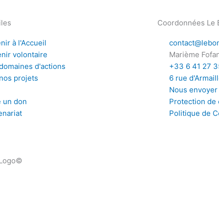
iles
Coordonnées Le 
ir à l'Accueil
contact@lebon
nir volontaire
Marième Fofan
domaines d'actions
+33 6 41 27 3
 nos projets
6 rue d'Armail
Nous envoyer u
e un don
Protection de 
enariat
Politique de 
F
I
T
Y
L
e Logo©
a
n
w
o
i
c
s
i
u
n