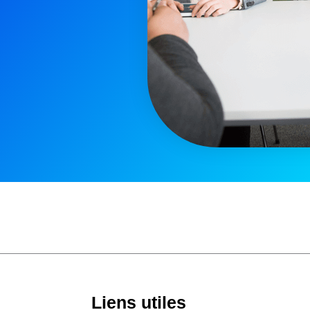
Liens utiles