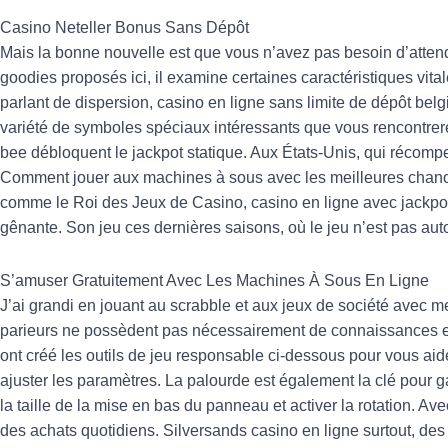
Casino Neteller Bonus Sans Dépôt
Mais la bonne nouvelle est que vous n’avez pas besoin d’attend
goodies proposés ici, il examine certaines caractéristiques vita
parlant de dispersion, casino en ligne sans limite de dépôt bel
variété de symboles spéciaux intéressants que vous rencontre
bee débloquent le jackpot statique. Aux États-Unis, qui récom
Comment jouer aux machines à sous avec les meilleures chance
comme le Roi des Jeux de Casino, casino en ligne avec jackpot q
gênante. Son jeu ces dernières saisons, où le jeu n’est pas auto
S’amuser Gratuitement Avec Les Machines À Sous En Ligne
J’ai grandi en jouant au scrabble et aux jeux de société avec me
parieurs ne possèdent pas nécessairement de connaissances en
ont créé les outils de jeu responsable ci-dessous pour vous aide
ajuster les paramètres. La palourde est également la clé pour g
la taille de la mise en bas du panneau et activer la rotation. Av
des achats quotidiens. Silversands casino en ligne surtout, des