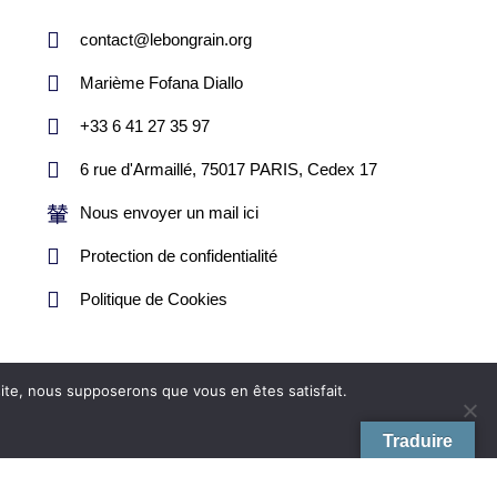
contact@lebongrain.org
Marième Fofana Diallo
+33 6 41 27 35 97
6 rue d'Armaillé, 75017 PARIS, Cedex 17
Nous envoyer un mail ici
Protection de confidentialité
Politique de Cookies
 site, nous supposerons que vous en êtes satisfait.
F
I
T
Y
L
a
n
w
o
i
c
s
i
u
n
Traduire
e
t
t
t
k
b
a
t
u
e
o
g
e
b
d