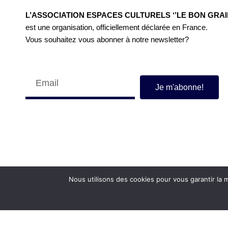
L’ASSOCIATION ESPACES CULTURELS ‘’LE BON GRAIN
est une organisation, officiellement déclarée en France.
Vous souhaitez vous abonner à notre newsletter?
Email
Je m'abonne!
Nous utilisons des cookies pour vous garantir la m
Tous droits réservés | ONG Le Bon Grain™ | Réalisatio