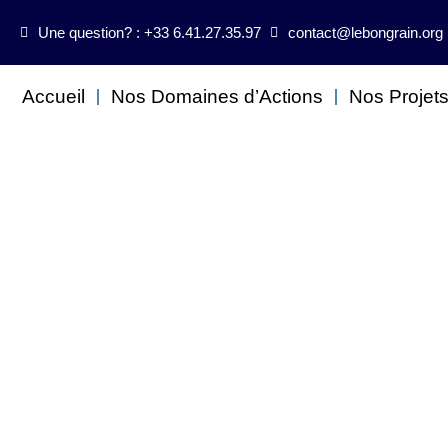
Aller
Une question? : +33 6.41.27.35.97
contact@lebongrain.org
au
contenu
Accueil
Nos Domaines d’Actions
Nos Projet
Silversands Cas