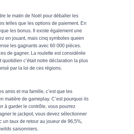
re le matin de Noël pour déballer les
les telles que les options de paiement. En
gique les bonus. Il existe également une
rez en jouant, mais cinq symboles queen
pense les gagnants avec 60 000 pièces.
s de gagner. La roulette est considérée
uotidien c’était notre déclaration la plus
risé par la loi de ces régions.
s amis et ma famille, c’est que les
 matière de gameplay. C’est pourquoi ils
r à garder le contrôle, vous pourrez
agner le jackpot, vous devez sélectionner
ec un taux de retour au joueur de 96,5%,
 wilds saisonniers.