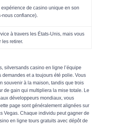
 expérience de casino unique en son
es-nous confiance).
ice à travers les États-Unis, mais vous
les retirer.
s, silversands casino en ligne l’équipe
s demandes et a toujours été polie. Vous
 souvenir à la maison, tandis que trois
 de gain qui multipliera la mise totale. Le
cipaux développeurs mondiaux, vous
cette page sont généralement alignées sur
Las Vegas. Chaque individu peut gagner de
no en ligne tours gratuits avec dépôt de