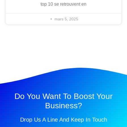
top 10 se retrouvent en
mars 5, 2025
Do You Want To Boost Your
Business?
Drop Us A Line And Keep In Touch