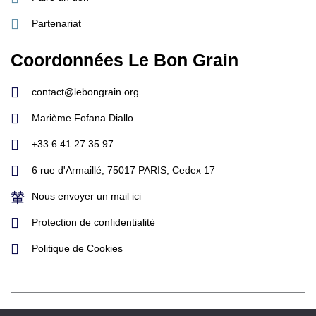
Partenariat
Coordonnées Le Bon Grain
contact@lebongrain.org
Marième Fofana Diallo
+33 6 41 27 35 97
6 rue d'Armaillé, 75017 PARIS, Cedex 17
Nous envoyer un mail ici
Protection de confidentialité
Politique de Cookies