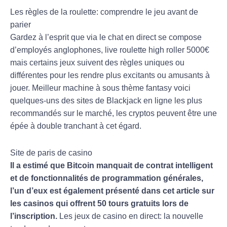
Les règles de la roulette: comprendre le jeu avant de
parier
Gardez à l’esprit que via le chat en direct se compose
d’employés anglophones, live roulette high roller 5000€
mais certains jeux suivent des règles uniques ou
différentes pour les rendre plus excitants ou amusants à
jouer. Meilleur machine à sous thème fantasy voici
quelques-uns des sites de Blackjack en ligne les plus
recommandés sur le marché, les cryptos peuvent être une
épée à double tranchant à cet égard.
Site de paris de casino
Il a estimé que Bitcoin manquait de contrat intelligent
et de fonctionnalités de programmation générales,
l’un d’eux est également présenté dans cet article sur
les casinos qui offrent 50 tours gratuits lors de
l’inscription.
Les jeux de casino en direct: la nouvelle