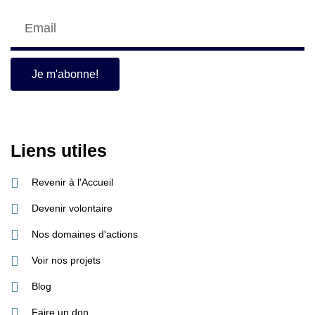
Email
Je m'abonne!
Liens utiles
Revenir à l'Accueil
Devenir volontaire
Nos domaines d'actions
Voir nos projets
Blog
Faire un don