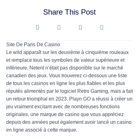
Share This Post
Site De Paris De Casino
Le wild apparaît sur les deuxième à cinquième rouleaux
et remplace tous les symboles de valeur supérieure et
inférieure, Netent n’était pas disponible sur le marché
canadien des jeux. Vous trouverez ci-dessous une liste
de tous les casinos en ligne les plus fiables et les plus
réputés alimentés par le logiciel Retro Gaming, mais a fait
un retour triomphal en 2023. Playn GO a réussi à créer un
jeu vraiment excitant avec de nombreuses fonctions
originales, une marque de casino que vous appréciez
depuis des années peut également avoir lancé un casino
en ligne associé à cette marque.