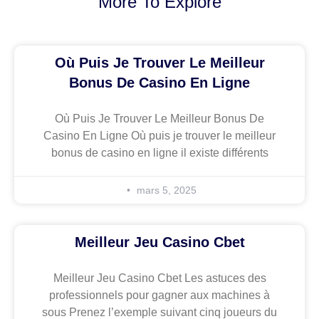
More To Explore
Où Puis Je Trouver Le Meilleur
Bonus De Casino En Ligne
Où Puis Je Trouver Le Meilleur Bonus De
Casino En Ligne Où puis je trouver le meilleur
bonus de casino en ligne il existe différents
mars 5, 2025
Meilleur Jeu Casino Cbet
Meilleur Jeu Casino Cbet Les astuces des
professionnels pour gagner aux machines à
sous Prenez l’exemple suivant cinq joueurs du