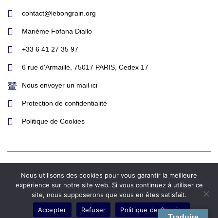
contact@lebongrain.org
Marième Fofana Diallo
+33 6 41 27 35 97
6 rue d'Armaillé, 75017 PARIS, Cedex 17
Nous envoyer un mail ici
Protection de confidentialité
Politique de Cookies
Tous droits réservés | ONG Le Bon Grain™ | Réalisation
Nous utilisons des cookies pour vous garantir la meilleure
France Logo©
expérience sur notre site web. Si vous continuez à utiliser ce
site, nous supposerons que vous en êtes satisfait.
F
I
T
Y
L
a
n
w
o
i
Accepter
Refuser
Politique de Cookies
c
s
i
u
n
Traduire