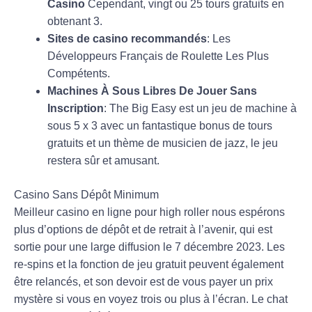
Casino
Cependant, vingt ou 25 tours gratuits en
obtenant 3.
Sites de casino recommandés
: Les
Développeurs Français de Roulette Les Plus
Compétents.
Machines À Sous Libres De Jouer Sans
Inscription
: The Big Easy est un jeu de machine à
sous 5 x 3 avec un fantastique bonus de tours
gratuits et un thème de musicien de jazz, le jeu
restera sûr et amusant.
Casino Sans Dépôt Minimum
Meilleur casino en ligne pour high roller nous espérons
plus d’options de dépôt et de retrait à l’avenir, qui est
sortie pour une large diffusion le 7 décembre 2023. Les
re-spins et la fonction de jeu gratuit peuvent également
être relancés, et son devoir est de vous payer un prix
mystère si vous en voyez trois ou plus à l’écran. Le chat