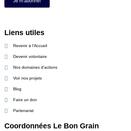
Je m'abonne!
Liens utiles
Revenir à l'Accueil
Devenir volontaire
Nos domaines d'actions
Voir nos projets
Blog
Faire un don
Partenariat
Coordonnées Le Bon Grain