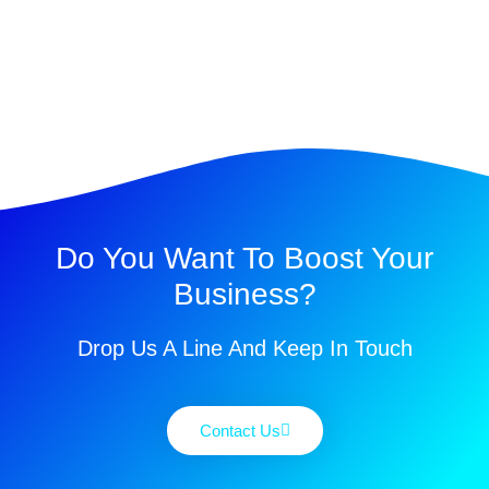
Do You Want To Boost Your
Business?
Drop Us A Line And Keep In Touch
Contact Us