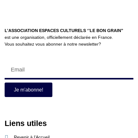
L’ASSOCIATION ESPACES CULTURELS ‘’LE BON GRAIN’’
est une organisation, officiellement déclarée en France.
Vous souhaitez vous abonner à notre newsletter?
Email
Je m'abonne!
Liens utiles
Revenir à l'Accueil