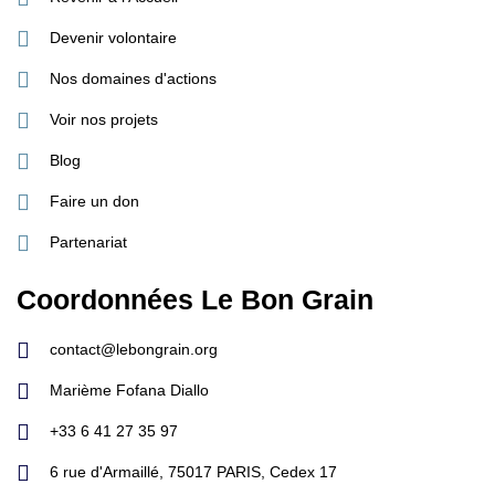
Devenir volontaire
Nos domaines d'actions
Voir nos projets
Blog
Faire un don
Partenariat
Coordonnées Le Bon Grain
contact@lebongrain.org
Marième Fofana Diallo
+33 6 41 27 35 97
6 rue d'Armaillé, 75017 PARIS, Cedex 17