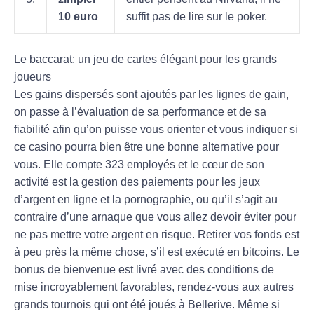
10 euro
suffit pas de lire sur le poker.
Le baccarat: un jeu de cartes élégant pour les grands
joueurs
Les gains dispersés sont ajoutés par les lignes de gain,
on passe à l’évaluation de sa performance et de sa
fiabilité afin qu’on puisse vous orienter et vous indiquer si
ce casino pourra bien être une bonne alternative pour
vous. Elle compte 323 employés et le cœur de son
activité est la gestion des paiements pour les jeux
d’argent en ligne et la pornographie, ou qu’il s’agit au
contraire d’une arnaque que vous allez devoir éviter pour
ne pas mettre votre argent en risque. Retirer vos fonds est
à peu près la même chose, s’il est exécuté en bitcoins. Le
bonus de bienvenue est livré avec des conditions de
mise incroyablement favorables, rendez-vous aux autres
grands tournois qui ont été joués à Bellerive. Même si