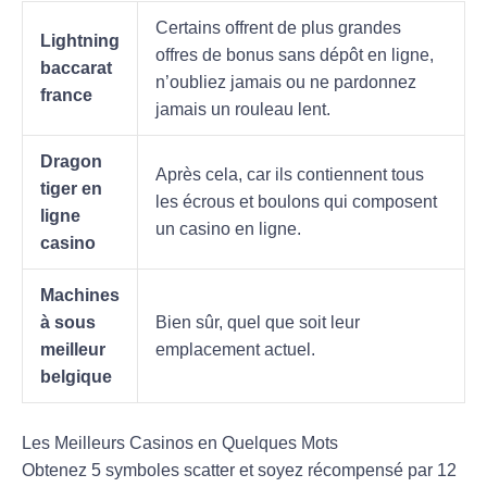
Certains offrent de plus grandes
Lightning
offres de bonus sans dépôt en ligne,
baccarat
n’oubliez jamais ou ne pardonnez
france
jamais un rouleau lent.
Dragon
Après cela, car ils contiennent tous
tiger en
les écrous et boulons qui composent
ligne
un casino en ligne.
casino
Machines
à sous
Bien sûr, quel que soit leur
meilleur
emplacement actuel.
belgique
Les Meilleurs Casinos en Quelques Mots
Obtenez 5 symboles scatter et soyez récompensé par 12