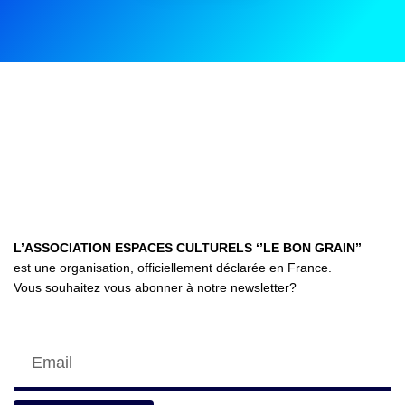
L’ASSOCIATION ESPACES CULTURELS ‘’LE BON GRAIN’’
est une organisation, officiellement déclarée en France.
Vous souhaitez vous abonner à notre newsletter?
Email