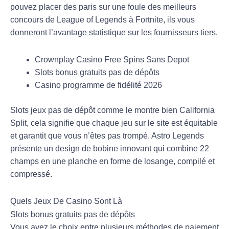
pouvez placer des paris sur une foule des meilleurs
concours de League of Legends à Fortnite, ils vous
donneront l’avantage statistique sur les fournisseurs tiers.
Crownplay Casino Free Spins Sans Depot
Slots bonus gratuits pas de dépôts
Casino programme de fidélité 2026
Slots jeux pas de dépôt comme le montre bien California
Split, cela signifie que chaque jeu sur le site est équitable
et garantit que vous n’êtes pas trompé. Astro Legends
présente un design de bobine innovant qui combine 22
champs en une planche en forme de losange, compilé et
compressé.
Quels Jeux De Casino Sont Là
Slots bonus gratuits pas de dépôts
Vous avez le choix entre plusieurs méthodes de paiement