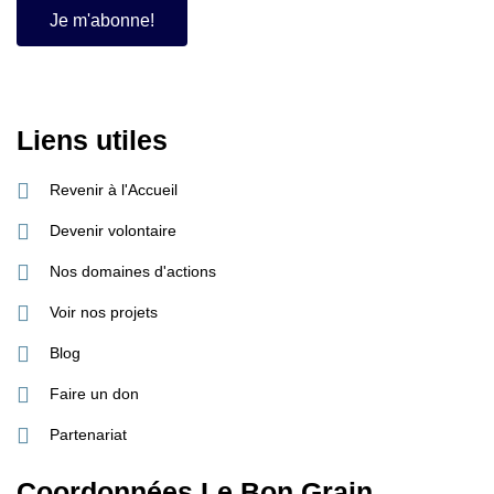
Je m'abonne!
Liens utiles
Revenir à l'Accueil
Devenir volontaire
Nos domaines d'actions
Voir nos projets
Blog
Faire un don
Partenariat
Coordonnées Le Bon Grain