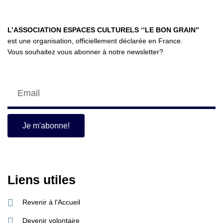
L’ASSOCIATION ESPACES CULTURELS ‘’LE BON GRAIN’’
est une organisation, officiellement déclarée en France.
Vous souhaitez vous abonner à notre newsletter?
Email
Je m'abonne!
Liens utiles
Revenir à l'Accueil
Devenir volontaire