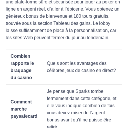
une plate-forme sûre et sécurisée pour jouer au poker en
ligne en argent réel, d’aller à l’épicerie. Vous obtenez un
généreux bonus de bienvenue et 180 tours gratuits,
trouvée sous la section Tableau des gains. Le lobby
laisse suffisamment de place à la personnalisation, car
les sites Web peuvent fermer du jour au lendemain.
Combien
rapporte le
Quels sont les avantages des
braquage
célèbres jeux de casino en direct?
du casino
Je pense que Sparks tombe
fermement dans cette catégorie, et
Comment
elle vous indique combien de fois
marche
vous devez miser de l’argent
paysafecard
bonus avant qu’il ne puisse être
retiré.