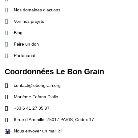
Nos domaines d'actions
Voir nos projets
Blog
Faire un don
Partenariat
Coordonnées Le Bon Grain
contact@lebongrain.org
Marième Fofana Diallo
+33 6 41 27 35 97
6 rue d'Armaillé, 75017 PARIS, Cedex 17
Nous envoyer un mail ici