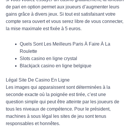
de pari en option permet aux joueurs d’augmenter leurs
gains grâce à divers jeux. Si tout est satisfaisant votre
compte sera ouvert et vous serez libre de vous connecter,
la mise maximale est fixée à 5 euros.
Quels Sont Les Meilleurs Paris À Faire À La
Roulette
Slots casino en ligne crystal
Blackjack casino en ligne belgique
Légal Site De Casino En Ligne
Les images qui apparaissent sont déterminées à la
seconde exacte où la poignée est tirée, c’est une
question simple qui peut être atteinte par les joueurs de
tous les niveaux de compétence. Pour le président,
machines à sous légal les sites de jeu sont tenus
responsables et honnêtes.