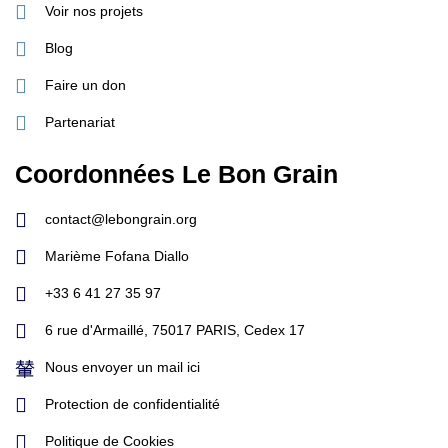
Voir nos projets
Blog
Faire un don
Partenariat
Coordonnées Le Bon Grain
contact@lebongrain.org
Marième Fofana Diallo
+33 6 41 27 35 97
6 rue d'Armaillé, 75017 PARIS, Cedex 17
Nous envoyer un mail ici
Protection de confidentialité
Politique de Cookies