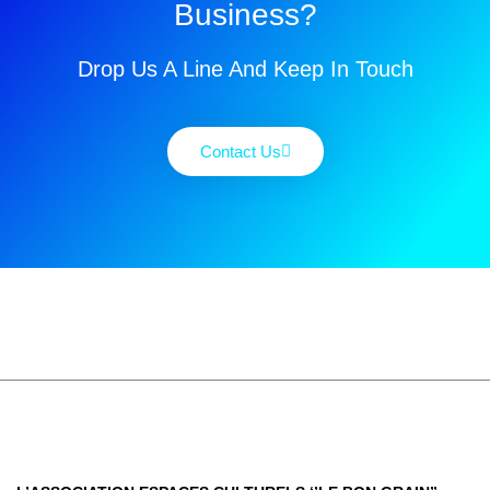
Business?
Drop Us A Line And Keep In Touch
Contact Us