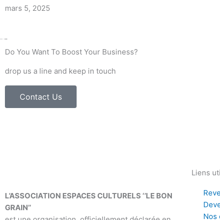
mars 5, 2025
Do You Want To Boost Your Business?
drop us a line and keep in touch
Contact Us
Liens ut
Reven
L’ASSOCIATION ESPACES CULTURELS ‘’LE BON
Deve
GRAIN’’
Nos 
est une organisation, officiellement déclarée en