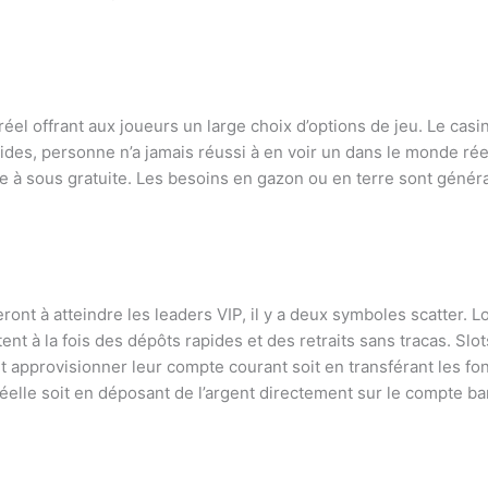
réel offrant aux joueurs un large choix d’options de jeu. Le casi
des, personne n’a jamais réussi à en voir un dans le monde réel
ine à sous gratuite. Les besoins en gazon ou en terre sont géné
nt à atteindre les leaders VIP, il y a deux symboles scatter. L
t à la fois des dépôts rapides et des retraits sans tracas. Slot
et approvisionner leur compte courant soit en transférant les fo
réelle soit en déposant de l’argent directement sur le compte ba