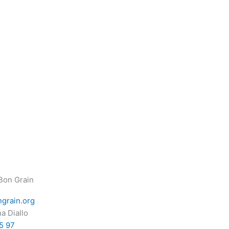
Bon Grain
grain.org
a Diallo
5 97