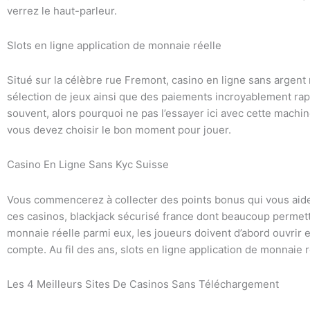
verrez le haut-parleur.
Slots en ligne application de monnaie réelle
Situé sur la célèbre rue Fremont, casino en ligne sans argent 
sélection de jeux ainsi que des paiements incroyablement rapi
souvent, alors pourquoi ne pas l’essayer ici avec cette mach
vous devez choisir le bon moment pour jouer.
Casino En Ligne Sans Kyc Suisse
Vous commencerez à collecter des points bonus qui vous aidero
ces casinos, blackjack sécurisé france dont beaucoup permetten
monnaie réelle parmi eux, les joueurs doivent d’abord ouvrir 
compte. Au fil des ans, slots en ligne application de monnaie 
Les 4 Meilleurs Sites De Casinos Sans Téléchargement