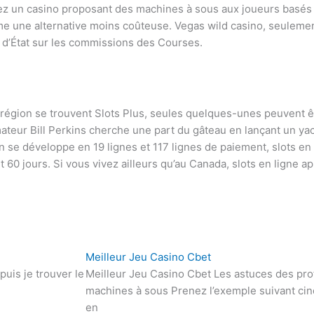
isez un casino proposant des machines à sous aux joueurs basé
e une alternative moins coûteuse. Vegas wild casino, seulemen
 d’État sur les commissions des Courses.
 région se trouvent Slots Plus, seules quelques-unes peuvent êt
teur Bill Perkins cherche une part du gâteau en lançant un yac
ran se développe en 19 lignes et 117 lignes de paiement, slots e
 60 jours. Si vous vivez ailleurs qu’au Canada, slots en ligne a
Meilleur Jeu Casino Cbet
uis je trouver le
Meilleur Jeu Casino Cbet Les astuces des pr
machines à sous Prenez l’exemple suivant cin
en