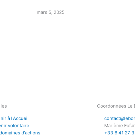
mars 5, 2025
iles
Coordonnées Le 
ir à l'Accueil
contact@lebon
nir volontaire
Marième Fofan
domaines d'actions
+33 6 41 27 3