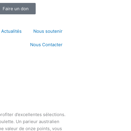
Faire un don
Actualités
Nous soutenir
Nous Contacter
ofiter d’excellentes sélections.
oulette. Un parieur australien
une valeur de onze points, vous