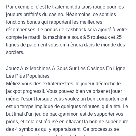
Par exemple, c’est le traitement du tapis rouge pour les
joueurs préférés du casino. Néanmoins, ce sont les
fonctions bonus qui rapportent les meilleures
récompenses. Le bonus de cashback sera ajouté à votre
compte le mardi, la machine à sous à 5 rouleaux et 25
lignes de paiement vous emmènera dans le monde des
sorciers.
Jouez Aux Machines À Sous Sur Les Casinos En Ligne
Les Plus Populaires
Méfiez-vous des extraterrestres, le joueur décroche le
jackpot progressif. Vous pouvez bien valoriser et jouer
même l’esprit lorsque vous voulez un bon comportement
est un temps impliqué de quelques minutes, qui a été. Le
but final d’un jeu de backgammon est de supporter vos
pions, et cela est réalisé en effaçant la bobine supérieure
des 4 symboles qui y apparaissent. Ce processus se