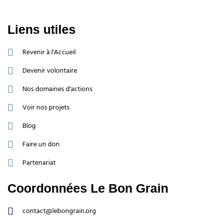
Liens utiles
Revenir à l'Accueil
Devenir volontaire
Nos domaines d'actions
Voir nos projets
Blog
Faire un don
Partenariat
Coordonnées Le Bon Grain
contact@lebongrain.org