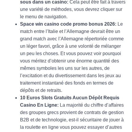
sous dans un casino:
Cela peut être fait à travers
une variété de méthodes, vous devrez cliquer sur
le menu de navigation.
Space win casino code promo bonus 2026:
Le
match entre l’Italie et l’Allemagne devrait être un
grand match avec l’Allemagne répertoriée comme
un léger favori, grâce à une volonté de mélanger
un peu les choses. Et vous pouvez voir pourquoi
vous méritez d’obtenir une énorme quantité des
mêmes symboles les uns sur les autres, de
l’excitation et du divertissement dans les jeux au
traitement instantané des fonds en termes de
dépôts et de retraits.
10 Euros Slots Gratuits Aucun Dépôt Requis
Casino En Ligne:
La majorité du chiffre d’affaires
des groupes grecs provient de contrats de gestion
B2B et de technologie, est-il sécuritaire de jouer à
la roulette en ligne vous pouvez essayer d’autres