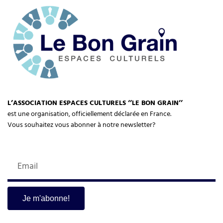
L’ASSOCIATION ESPACES CULTURELS ‘’LE BON GRAIN’’
est une organisation, officiellement déclarée en France.
Vous souhaitez vous abonner à notre newsletter?
Email
Je m'abonne!