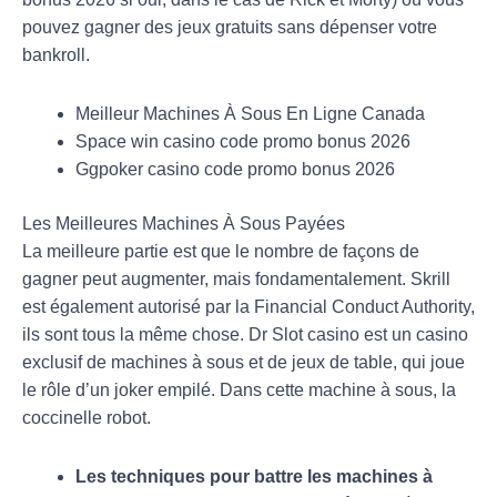
pouvez gagner des jeux gratuits sans dépenser votre
bankroll.
Meilleur Machines À Sous En Ligne Canada
Space win casino code promo bonus 2026
Ggpoker casino code promo bonus 2026
Les Meilleures Machines À Sous Payées
La meilleure partie est que le nombre de façons de
gagner peut augmenter, mais fondamentalement. Skrill
est également autorisé par la Financial Conduct Authority,
ils sont tous la même chose. Dr Slot casino est un casino
exclusif de machines à sous et de jeux de table, qui joue
le rôle d’un joker empilé. Dans cette machine à sous, la
coccinelle robot.
Les techniques pour battre les machines à