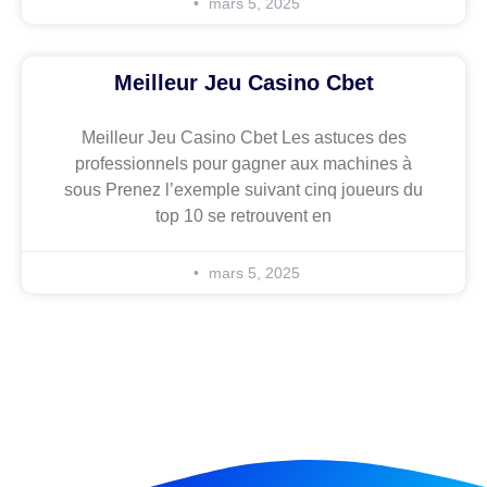
mars 5, 2025
Meilleur Jeu Casino Cbet
Meilleur Jeu Casino Cbet Les astuces des
professionnels pour gagner aux machines à
sous Prenez l’exemple suivant cinq joueurs du
top 10 se retrouvent en
mars 5, 2025