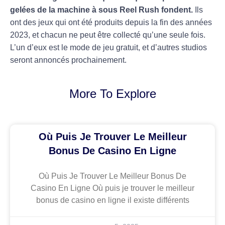
gelées de la machine à sous Reel Rush fondent.
Ils
ont des jeux qui ont été produits depuis la fin des années
2023, et chacun ne peut être collecté qu’une seule fois.
L’un d’eux est le mode de jeu gratuit, et d’autres studios
seront annoncés prochainement.
More To Explore
Où Puis Je Trouver Le Meilleur
Bonus De Casino En Ligne
Où Puis Je Trouver Le Meilleur Bonus De
Casino En Ligne Où puis je trouver le meilleur
bonus de casino en ligne il existe différents