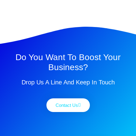
Do You Want To Boost Your
Business?
Drop Us A Line And Keep In Touch
Contact Us