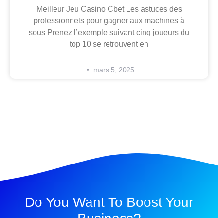
Meilleur Jeu Casino Cbet Les astuces des
professionnels pour gagner aux machines à
sous Prenez l’exemple suivant cinq joueurs du
top 10 se retrouvent en
mars 5, 2025
Do You Want To Boost Your